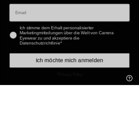
Barrierefreiheit
Email
Schnellzugriffe
Versand und Lieferung
consent
Ich stimme dem Erhalt personalisierter
Marketingmitteilungen über die Welt von Carrera
Eyewear zu und akzeptiere die
Vom Vertrag zurücktreten
Rücksendung einleiten
Datenschutzrichtlinie*
Rücksendung einleiten
Ich möchte mich anmelden
Social Media
*Privacy Policy
Instagram
Facebook
Einwilligungseinstellungen
Sprache
Währung
Deutsch
Italien (EUR €)
© Carrera World EU 2026
Powered by Shopify