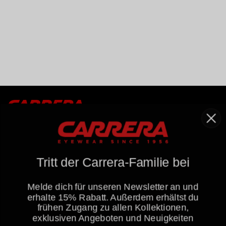
Carrera World
About us
Tritt der Carrera-Familie bei
Widerrufsrecht Gewährleistung
Datenschutzrichtlinie
Melde dich für unseren Newsletter an und
erhalte 15% Rabatt
. Außerdem erhältst du
Cookie policy
frühen Zugang zu allen Kollektionen,
Verkaufsbedingungen
exklusiven Angeboten und Neuigkeiten